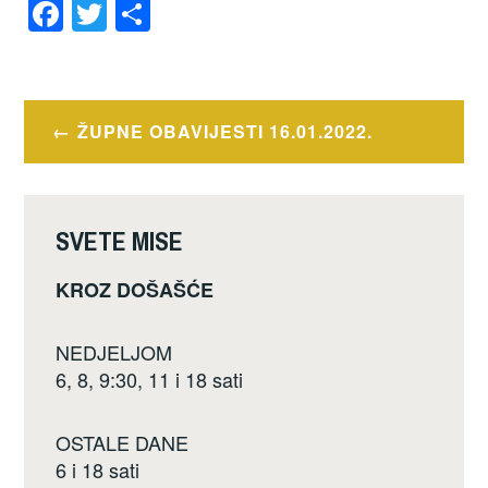
F
T
S
a
wi
h
c
tt
ar
e
er
e
Navigacija
ŽUPNE OBAVIJESTI 16.01.2022.
b
objava
o
o
SVETE MISE
k
KROZ DOŠAŠĆE
NEDJELJOM
6, 8, 9:30, 11 i 18 sati
OSTALE DANE
6 i 18 sati