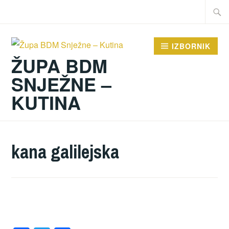
Preskoči
Traži:
na
sadržaj
IZBORNIK
ŽUPA BDM
SNJEŽNE –
KUTINA
kana galilejska