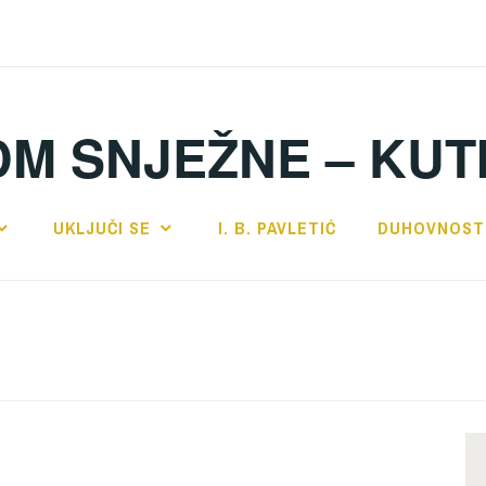
DM SNJEŽNE – KUT
UKLJUČI SE
I. B. PAVLETIĆ
DUHOVNOST