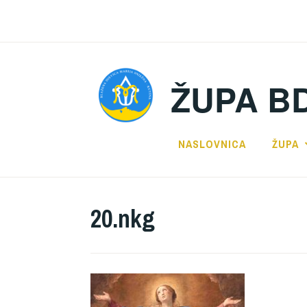
Preskoči
na
sadržaj
ŽUPA B
NASLOVNICA
ŽUPA
20.nkg