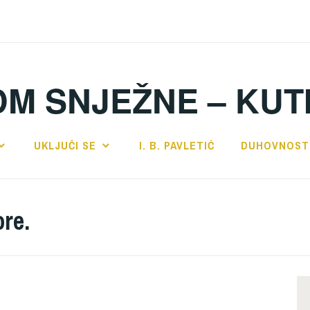
DM SNJEŽNE – KUT
UKLJUČI SE
I. B. PAVLETIĆ
DUHOVNOST
ore.