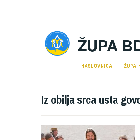
Preskoči
na
sadržaj
ŽUPA B
NASLOVNICA
ŽUPA
Iz obilja srca usta gov