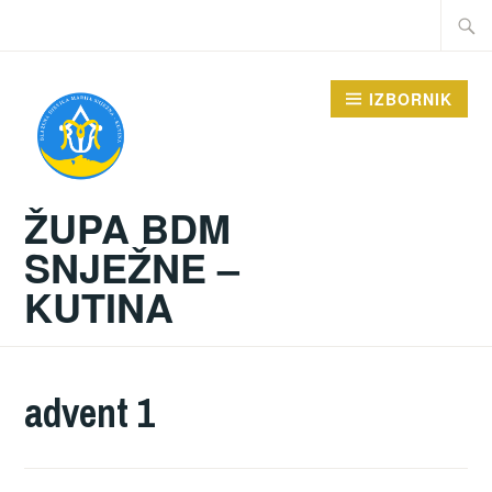
Preskoči
Traži:
na
sadržaj
IZBORNIK
ŽUPA BDM
SNJEŽNE –
KUTINA
advent 1