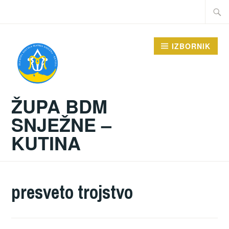
Preskoči
Traži:
na
sadržaj
IZBORNIK
ŽUPA BDM
SNJEŽNE –
KUTINA
presveto trojstvo