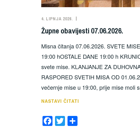
4. LIPNJA 2026.
NEKATEGORIZIRANO
Župne obavijesti 07.06.2026.
Misna čitanja 07.06.2026. SVETE MI
19:00 hOSTALE DANE 19:00 h KRUNIC
svete mise. KLANJANJE ZA DUHOVNA 
RASPORED SVETIH MISA OD 01.06.202
večernje mise u 19:00, prije mise moli 
ŽUPNE
NASTAVI ČITATI
OBAVIJESTI
F
T
S
07.06.2026.
a
wi
h