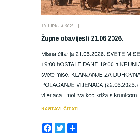
19. LIPNJA 2026.
NEKATEGORIZIRANO
Župne obavijesti 21.06.2026.
Misna čitanja 21.06.2026. SVETE MI
19:00 hOSTALE DANE 19:00 h KRUNIC
svete mise. KLANJANJE ZA DUHOVNA 
POLAGANJE VIJENACA (22.06.2026.) U P
vijenaca i molitva kod križa s krun
ŽUPNE
NASTAVI ČITATI
OBAVIJESTI
F
T
S
21.06.2026.
a
wi
h