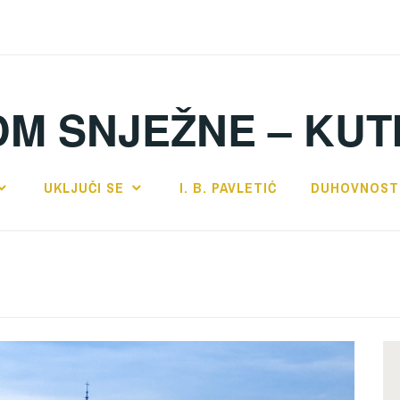
DM SNJEŽNE – KUT
UKLJUČI SE
I. B. PAVLETIĆ
DUHOVNOST