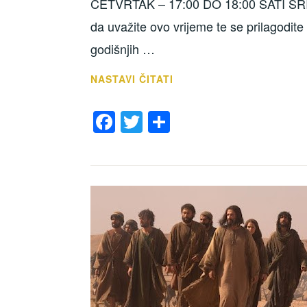
ČETVRTAK – 17:00 DO 18:00 SATI SRI
da uvažite ovo vrijeme te se prilagodit
godišnjih …
RAD
NASTAVI ČITATI
ŽUPNOG
F
T
S
UREDA
OD
a
wi
h
01.07.
c
tt
ar
DO
e
er
e
30.07.2026.
b
o
o
k