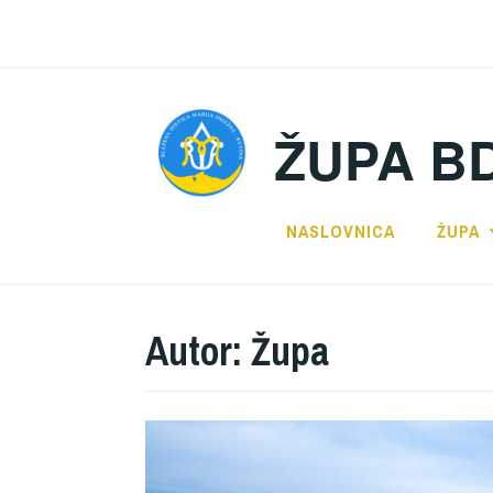
Preskoči
na
sadržaj
ŽUPA B
NASLOVNICA
ŽUPA
Autor:
Župa