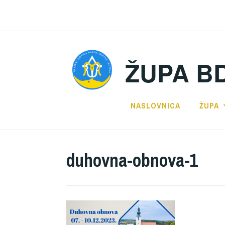
Preskoči
na
sadržaj
ŽUPA B
NASLOVNICA
ŽUPA
duhovna-obnova-1