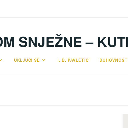
DM SNJEŽNE – KUT
UKLJUČI SE
I. B. PAVLETIĆ
DUHOVNOST