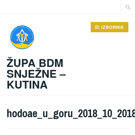
Preskoči
Traži:
na
sadržaj
IZBORNIK
ŽUPA BDM
SNJEŽNE –
KUTINA
hodoae_u_goru_2018_10_201