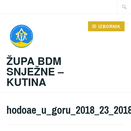
Preskoči
Traži:
na
sadržaj
IZBORNIK
ŽUPA BDM
SNJEŽNE –
KUTINA
hodoae_u_goru_2018_23_2018