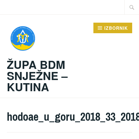
Preskoči
Traži:
na
sadržaj
IZBORNIK
ŽUPA BDM
SNJEŽNE –
KUTINA
hodoae_u_goru_2018_33_201