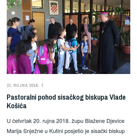
o
o
k
21. RUJNA 2018.
NOVOSTI
Pastoralni pohod sisačkog biskupa Vlade
Košića
U četvrtak 20. rujna 2018. župu Blažene Djevice
Marija Snježne u Kutini posjetio je sisački biskup