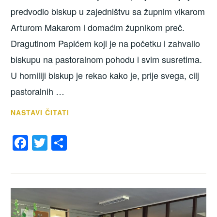
predvodio biskup u zajedništvu sa župnim vikarom
Arturom Makarom i domaćim župnikom preč.
Dragutinom Papićem koji je na početku i zahvalio
biskupu na pastoralnom pohodu i svim susretima.
U homiliji biskup je rekao kako je, prije svega, cilj
pastoralnih …
ZAVRŠETAK
NASTAVI ČITATI
PASTORALNOG
F
T
S
POHODA
BISKUPA
a
wi
h
VLADE
c
tt
ar
KOŠIĆA
e
er
e
b