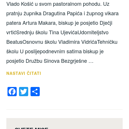
Vlado Košić u svom pastoralnom pohodu. Uz
pratnju župnika Dragutina Papića i župnog vikara
patera Artura Makara, biskup je posjetio Dječji
vrtićSrednju školu Tina UjevićaUdomiteljstvo
BeatusOsnovnu školu Vladimira VidrićaTehničku
školu U poslijepodnevnim satima biskup je
posjetio Družbu Sinova Bezgrješne …
PASTORALNI
NASTAVI ČITATI
POHOD
F
T
S
SISAČKOG
BISKUPA
a
wi
h
VLADE
c
tt
ar
KOŠIĆA
e
er
e
b