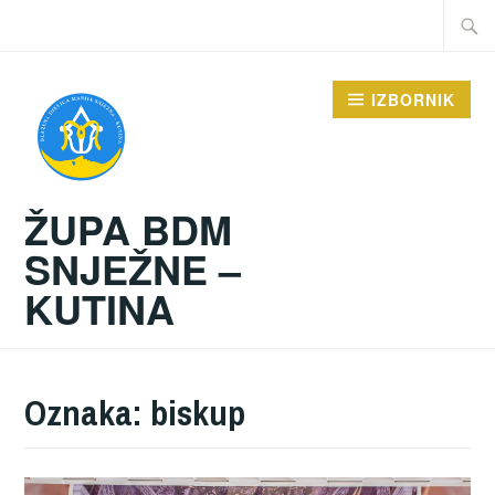
Preskoči
Traži:
na
sadržaj
IZBORNIK
ŽUPA BDM
SNJEŽNE –
KUTINA
Oznaka:
biskup