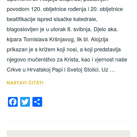
povodom 120. obljetnice rođenja i 20. obljetnice
beatifikacije ispred sisačke katedrale,
blagoslovljen je u utorak 8. svibnja. Djelo aka.
kipara Tomislava Kršnjavog, lik bl. Alojzija
prikazan je s križem koji nosi, a koji predstavlja
njegovo mučeništvo za Krista, kao i vjernost naše
Crkve u Hrvatskoj Papi i Svetoj Stolici. Uz …
BLAGOSLOVLJEN
NASTAVI ČITATI
KIP
F
T
S
BL.
ALOJZIJA
a
wi
h
STEPINCA
c
tt
ar
U
e
er
e
SISKU