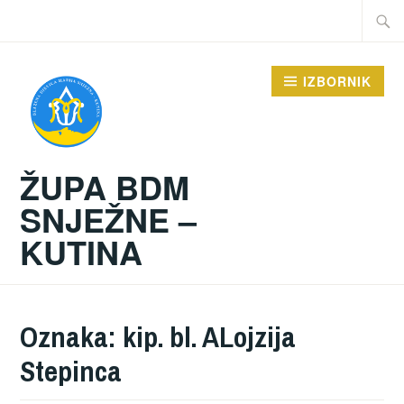
Preskoči
Traži:
na
sadržaj
IZBORNIK
ŽUPA BDM
SNJEŽNE –
KUTINA
Oznaka:
kip. bl. ALojzija
Stepinca