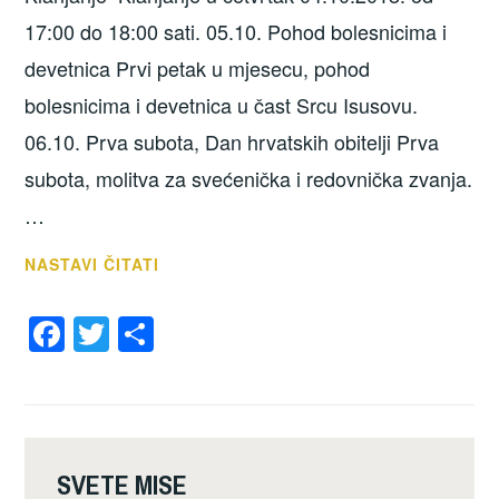
17:00 do 18:00 sati. 05.10. Pohod bolesnicima i
devetnica Prvi petak u mjesecu, pohod
bolesnicima i devetnica u čast Srcu Isusovu.
06.10. Prva subota, Dan hrvatskih obitelji Prva
subota, molitva za svećenička i redovnička zvanja.
…
OBAVIJESTI
NASTAVI ČITATI
30.09.2018.
F
T
S
a
wi
h
c
tt
ar
e
er
e
b
SVETE MISE