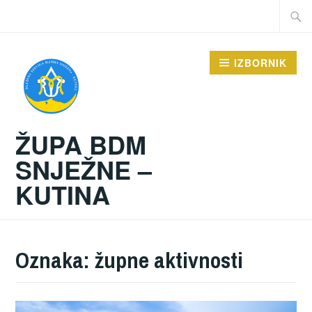
Preskoči
Traži:
na
sadržaj
IZBORNIK
ŽUPA BDM
SNJEŽNE –
KUTINA
Oznaka:
župne aktivnosti