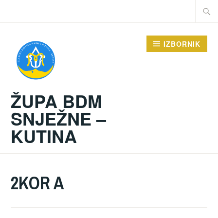
Preskoči
Traži:
na
sadržaj
IZBORNIK
ŽUPA BDM
SNJEŽNE –
KUTINA
2KOR A