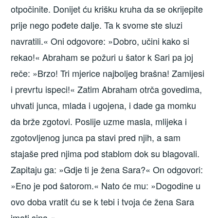
otpočinite. Donijet ću krišku kruha da se okrijepite
prije nego pođete dalje. Ta k svome ste sluzi
navratili.« Oni odgovore: »Dobro, učini kako si
rekao!« Abraham se požuri u šator k Sari pa joj
reče: »Brzo! Tri mjerice najboljeg brašna! Zamijesi
i prevrtu ispeci!« Zatim Abraham otrča govedima,
uhvati junca, mlada i ugojena, i dade ga momku
da brže zgotovi. Poslije uzme masla, mlijeka i
zgotovljenog junca pa stavi pred njih, a sam
stajaše pred njima pod stablom dok su blagovali.
Zapitaju ga: »Gdje ti je žena Sara?« On odgovori:
»Eno je pod šatorom.« Nato će mu: »Dogodine u
ovo doba vratit ću se k tebi i tvoja će žena Sara
imati sina.«