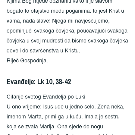
Njima Bog htjede obznaniti kako li je slavom
bogato to otajstvo među poganima: to jest Krist u
vama, nada slave! Njega mi navješćujemo,
opominjući svakoga čovjeka, poučavajući svakoga
čovjeka u svoj mudrosti da bismo svakoga čovjeka
doveli do savršenstva u Kristu.
Riječ Gospodnja.
Evanđelje: Lk 10, 38-42
Čitanje svetog Evanđelja po Luki
U ono vrijeme: Isus uđe u jedno selo. Žena neka,
imenom Marta, primi ga u kuću. Imala je sestru
koja se zvala Marija. Ona sjede do nogu