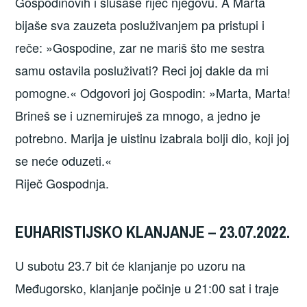
Gospodinovih i slušaše riječ njegovu. A Marta
bijaše sva zauzeta posluživanjem pa pristupi i
reče: »Gospodine, zar ne mariš što me sestra
samu ostavila posluživati? Reci joj dakle da mi
pomogne.« Odgovori joj Gospodin: »Marta, Marta!
Brineš se i uznemiruješ za mnogo, a jedno je
potrebno. Marija je uistinu izabrala bolji dio, koji joj
se neće oduzeti.«
Riječ Gospodnja.
EUHARISTIJSKO KLANJANJE – 23.07.2022.
U subotu 23.7 bit će klanjanje po uzoru na
Međugorsko, klanjanje počinje u 21:00 sat i traje