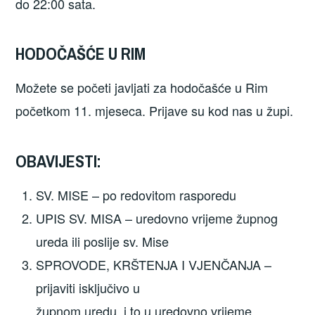
do 22:00 sata.
HODOČAŠĆE U RIM
Možete se početi javljati za hodočašće u Rim
početkom 11. mjeseca. Prijave su kod nas u župi.
OBAVIJESTI:
SV. MISE – po redovitom rasporedu
UPIS SV. MISA – uredovno vrijeme župnog
ureda ili poslije sv. Mise
SPROVODE, KRŠTENJA I VJENČANJA –
prijaviti isključivo u
župnom uredu, i to u uredovno vrijeme