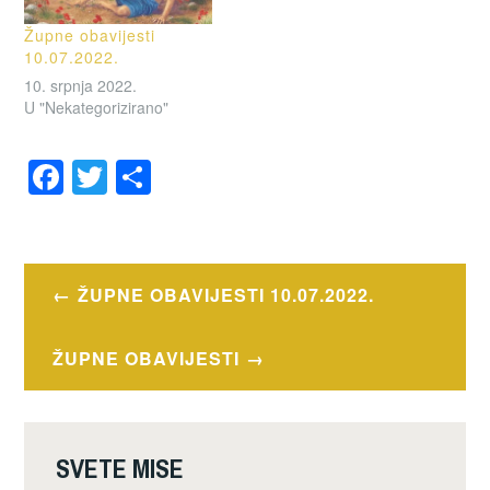
Župne obavijesti
10.07.2022.
10. srpnja 2022.
U "Nekategorizirano"
F
T
S
a
wi
h
OZNAČENO
c
tt
ar
OBAVIJESTI
e
er
e
Navigacija
ŽUPNE OBAVIJESTI 10.07.2022.
b
objava
o
ŽUPNE OBAVIJESTI
o
k
SVETE MISE