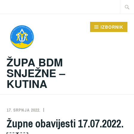
Preskoči
Traži:
na
sadržaj
IZBORNIK
ŽUPA BDM
SNJEŽNE –
KUTINA
17. SRPNJA 2022.
ŽUPA
NEKATEGORIZIRANO
Župne obavijesti 17.07.2022.