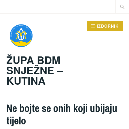
Preskoči
Traži:
na
sadržaj
IZBORNIK
ŽUPA BDM
SNJEŽNE –
KUTINA
Ne bojte se onih koji ubijaju
tijelo