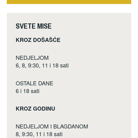
b
objava
o
o
SVETE MISE
k
KROZ DOŠAŠĆE
NEDJELJOM
6, 8, 9:30, 11 i 18 sati
OSTALE DANE
6 i 18 sati
KROZ GODINU
NEDJELJOM I BLAGDANOM
8, 9:30, 11 i 18 sati