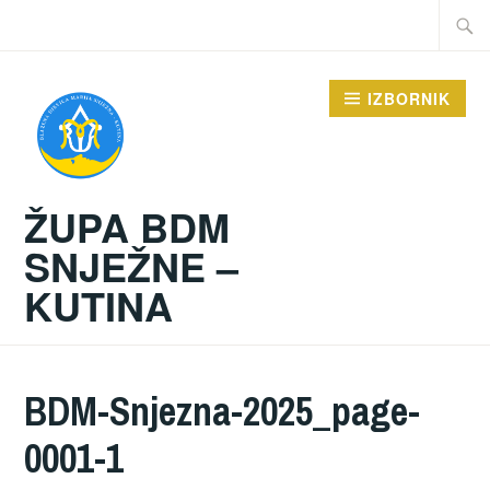
Preskoči
Traži:
na
sadržaj
IZBORNIK
ŽUPA BDM
SNJEŽNE –
KUTINA
BDM-Snjezna-2025_page-
0001-1