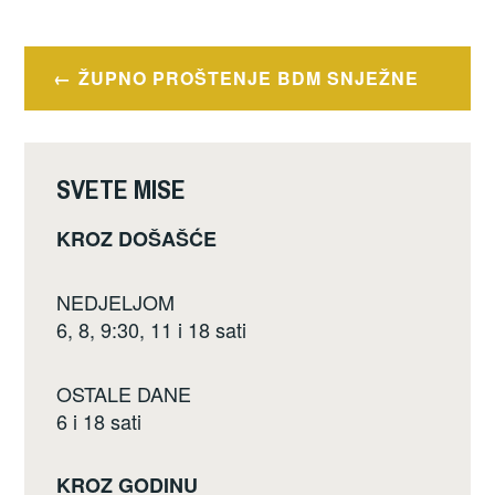
c
tt
ar
e
er
e
Navigacija
ŽUPNO PROŠTENJE BDM SNJEŽNE
b
objava
o
o
SVETE MISE
k
KROZ DOŠAŠĆE
NEDJELJOM
6, 8, 9:30, 11 i 18 sati
OSTALE DANE
6 i 18 sati
KROZ GODINU