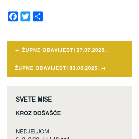
F
T
S
a
wi
h
OZNAČENO
c
tt
ar
BDM
e
er
e
Navigacija
SNJEŽNA
,
KUTINA
ŽUPNE OBAVIJESTI 27.07.2025.
b
objava
o
ŽUPNE OBAVIJESTI 03.08.2025.
o
k
SVETE MISE
KROZ DOŠAŠĆE
NEDJELJOM
6, 8, 9:30, 11 i 18 sati