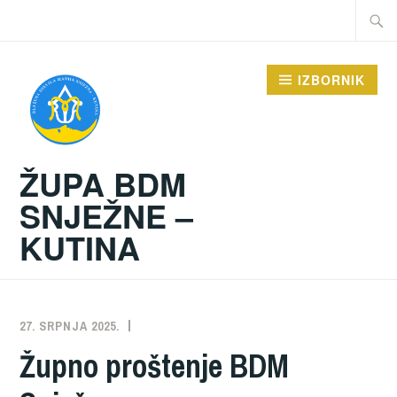
Preskoči
Traži:
na
sadržaj
IZBORNIK
ŽUPA BDM
SNJEŽNE –
KUTINA
27. SRPNJA 2025.
ŽUPA
NEKATEGORIZIRANO
Župno proštenje BDM