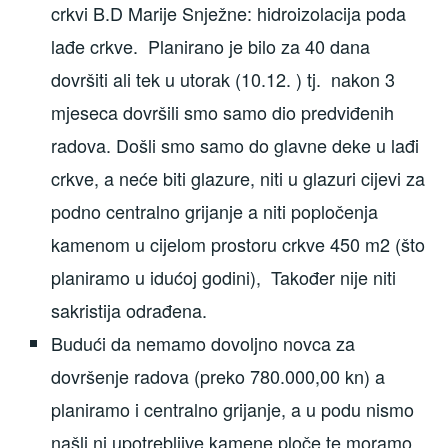
crkvi B.D Marije Snježne: hidroizolacija poda
lađe crkve. Planirano je bilo za 40 dana
dovršiti ali tek u utorak (10.12. ) tj. nakon 3
mjeseca dovršili smo samo dio predviđenih
radova. Došli smo samo do glavne deke u lađi
crkve, a neće biti glazure, niti u glazuri cijevi za
podno centralno grijanje a niti popločenja
kamenom u cijelom prostoru crkve 450 m2 (što
planiramo u idućoj godini), Također nije niti
sakristija odrađena.
Budući da nemamo dovoljno novca za
dovršenje radova (preko 780.000,00 kn) a
planiramo i centralno grijanje, a u podu nismo
našli ni upotrebljive kamene ploče te moramo