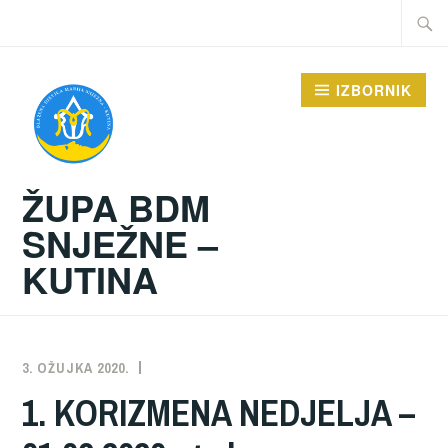
Preskoči
Traži:
na
sadržaj
IZBORNIK
ŽUPA BDM
SNJEŽNE –
KUTINA
3. OŽUJKA 2020.
ŽUPA
NEKATEGORIZIRANO
1. KORIZMENA NEDJELJA –