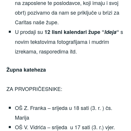
na zaposlene te poslodavce, koji imaju i svoj
obrt) pozivamo da nam se priključe u brizi za
Caritas naše župe.
U prodaji su
s
12 lisni kalendari župe “
Ideja
“
novim tekstovima fotografijama i mudrim
izrekama, rasporedima itd.
Župna kateheza
ZA PRVOPRIČESNIKE:
OŠ Z. Franka – srijeda u 18 sati (3. r. ) čs.
Marija
OŠ V. Vidrića – srijeda u 17 sati (3. r.) vjer.