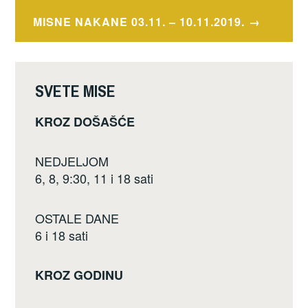
o
MISNE NAKANE 03.11. – 10.11.2019.
o
k
SVETE MISE
KROZ DOŠAŠĆE
NEDJELJOM
6, 8, 9:30, 11 i 18 sati
OSTALE DANE
6 i 18 sati
KROZ GODINU