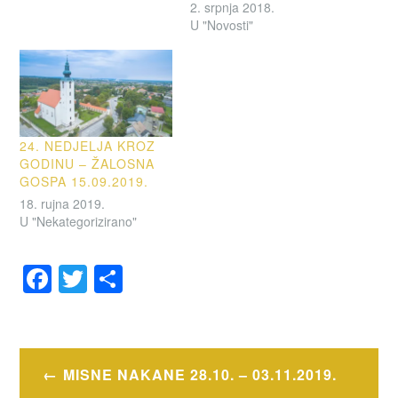
2. srpnja 2018.
U "Novosti"
24. NEDJELJA KROZ
GODINU – ŽALOSNA
GOSPA 15.09.2019.
18. rujna 2019.
U "Nekategorizirano"
F
T
S
a
wi
h
OZNAČENO
c
tt
ar
OBAVIJESTI
e
er
e
Navigacija
MISNE NAKANE 28.10. – 03.11.2019.
b
objava