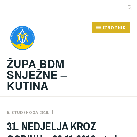
Preskoči
Traži:
na
sadržaj
IZBORNIK
ŽUPA BDM
SNJEŽNE –
KUTINA
5. STUDENOGA 2019.
ŽUPA
NEKATEGORIZIRANO
31. NEDJELJA KROZ