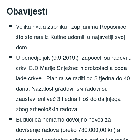
Obavijesti
Velika hvala župniku i župljanima Repušnice
što ste nas iz Kutine udomili u najsvetiji svoj
dom.
U ponedjeljak (9.9.2019.) započeli su radovi u
crkvi B.D Marije Snježne: hidroizolacija poda
lađe crkve. Planira se raditi od 3 tjedna do 40
dana. Nažalost građevinski radovi su
zaustavljeni već 3 tjedna i još do daljnjega
zbog arheoloških radova.
Budući da nemamo dovoljno novca za
dovršenje radova (preko 780.000,00 kn) a
planiramo i centralno grijanje molim tko može