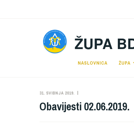
Preskoči
na
sadržaj
ŽUPA B
NASLOVNICA
ŽUPA
31. SVIBNJA 2019.
ŽUPA
NEKATEGORIZIRANO
Obavijesti 02.06.2019.