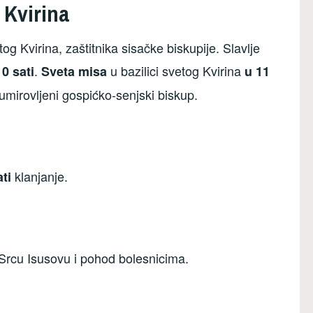
 Kvirina
og Kvirina, zaštitnika sisačke biskupije. Slavlje
.
u bazilici svetog Kvirina
0 sati
Sveta misa
u 11
mirovljeni gospićko-senjski biskup.
klanjanje.
ti
 Srcu Isusovu i pohod bolesnicima.