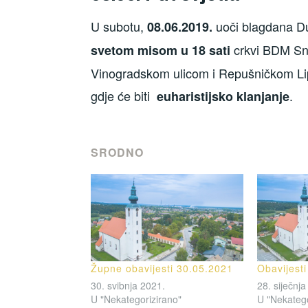
U subotu,
uoči blagdana Du
08.06.2019.
crkvi BDM Snj
svetom misom u 18 sati
Vinogradskom ulicom i Repušničkom Lip
gdje će biti
.
euharistijsko klanjanje
SRODNO
Župne obavijesti 30.05.2021
Obavijest
30. svibnja 2021.
28. siječnja
U "Nekategorizirano"
U "Nekatego