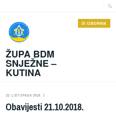
Preskoči
Traži:
na
sadržaj
IZBORNIK
ŽUPA BDM
SNJEŽNE –
KUTINA
22. LISTOPADA 2018.
ŽUPA
NEKATEGORIZIRANO
Obavijesti 21.10.2018.