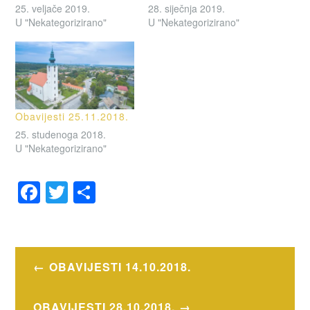
25. veljače 2019.
28. siječnja 2019.
U "Nekategorizirano"
U "Nekategorizirano"
Obavijesti 25.11.2018.
25. studenoga 2018.
U "Nekategorizirano"
F
T
S
a
wi
h
OZNAČENO
c
tt
ar
OBAVIJESTI
e
er
e
Navigacija
OBAVIJESTI 14.10.2018.
b
objava
o
OBAVIJESTI 28.10.2018.