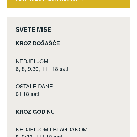
o
k
SVETE MISE
KROZ DOŠAŠĆE
NEDJELJOM
6, 8, 9:30, 11 i 18 sati
OSTALE DANE
6 i 18 sati
KROZ GODINU
NEDJELJOM I BLAGDANOM
8, 9:30, 11 i 18 sati