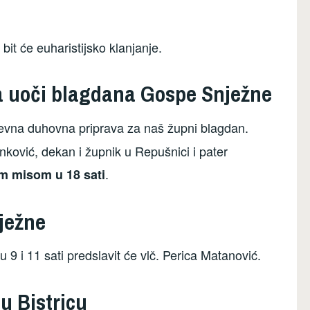
bit će euharistijsko klanjanje.
ca uoči blagdana Gospe Snježne
nevna duhovna priprava za naš župni blagdan.
nković, dekan i župnik u Repušnici i pater
.
m misom u 18 sati
ježne
 i 11 sati predslavit će vlč. Perica Matanović.
u Bistricu