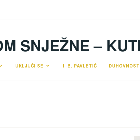
DM SNJEŽNE – KUT
UKLJUČI SE
I. B. PAVLETIĆ
DUHOVNOST