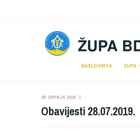
Preskoči
na
sadržaj
ŽUPA B
NASLOVNICA
ŽUPA
28. SRPNJA 2019.
ŽUPA
NEKATEGORIZIRANO
Obavijesti 28.07.2019.