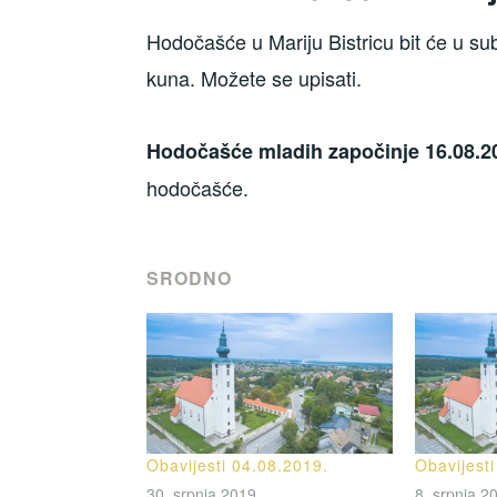
Hodočašće u Mariju Bistricu bit će u su
kuna. Možete se upisati.
Hodočašće mladih započinje 16.08.2
hodočašće.
SRODNO
Obavijesti 04.08.2019.
Obavijest
30. srpnja 2019.
8. srpnja 2