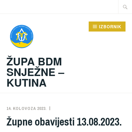
Preskoči
Traži:
na
sadržaj
IZBORNIK
ŽUPA BDM
SNJEŽNE –
KUTINA
14. KOLOVOZA 2023.
ŽUPA
NEKATEGORIZIRANO
Župne obavijesti 13.08.2023.