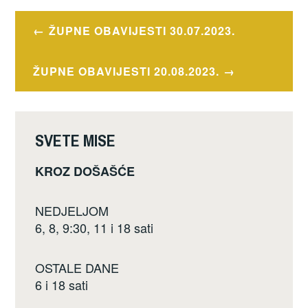
c
tt
ar
OBAVIJESTI
e
er
e
Navigacija
ŽUPNE OBAVIJESTI 30.07.2023.
b
objava
o
ŽUPNE OBAVIJESTI 20.08.2023.
o
k
SVETE MISE
KROZ DOŠAŠĆE
NEDJELJOM
6, 8, 9:30, 11 i 18 sati
OSTALE DANE
6 i 18 sati