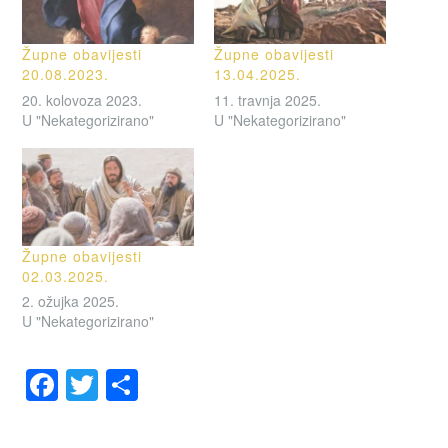
Župne obavijesti
Župne obavijesti
20.08.2023.
13.04.2025.
20. kolovoza 2023.
11. travnja 2025.
U "Nekategorizirano"
U "Nekategorizirano"
Župne obavijesti
02.03.2025.
2. ožujka 2025.
U "Nekategorizirano"
F
T
S
a
wi
h
OZNAČENO