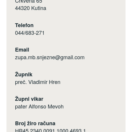
Crkvena 65
44320 Kutina
Telefon
044/683-271
Email
zupa.mb.snjezne@gmail.com
Župnik
preč. Vladimir Hren
Župni vikar
pater Alfonso Mevoh
Broj žiro računa
HR45 2340 0091 1000 4693 1