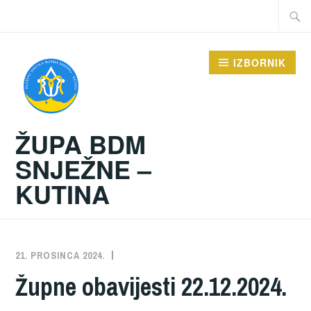
Preskoči
Traži:
na
sadržaj
IZBORNIK
ŽUPA BDM
SNJEŽNE –
KUTINA
21. PROSINCA 2024.
ŽUPA
NEKATEGORIZIRANO
Župne obavijesti 22.12.2024.