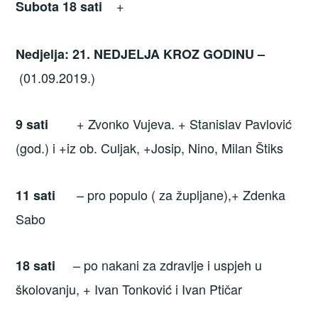
+
Subota 18 sati
Nedjelja: 21. NEDJELJA KROZ GODINU –
(01.09.2019.)
+ Zvonko Vujeva. + Stanislav Pavlović
9 sati
(god.) i +iz ob. Culjak, +Josip, Nino, Milan Štiks
– pro populo ( za župljane),+ Zdenka
11 sati
Sabo
– po nakani za zdravlje i uspjeh u
18
sati
školovanju, + Ivan Tonković i Ivan Ptičar