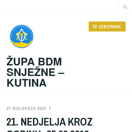
Preskoči
Traži:
na
sadržaj
IZBORNIK
ŽUPA BDM
SNJEŽNE –
KUTINA
27. KOLOVOZA 2019.
ŽUPA
NEKATEGORIZIRANO
21. NEDJELJA KROZ