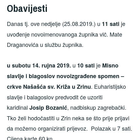
Obavijesti
Danas tj. ove nedjelje (25.08.2019.) u
je
11 sati
uvođenje novoimenovanoga župnika vlč. Mate
Draganovića u službu župnika.
u
je
u subotu 14. rujna 2019.
10 sati
Misno
slavlje i blagoslov novoizgrađene spomen –
. Euharistijsko
crkve Našašća sv. Križa u Zrinu
slavlje i balagoslov predvodit će uzoriti
karidinal
, nadbiskup zagrebački.
Josip Bozanić
Tko želi hodočastiti u Zrin neka se što prije prijavi
da možemo organizirati prijevoz. Polazak u 7 sati.
Cijena karte 60 kn.