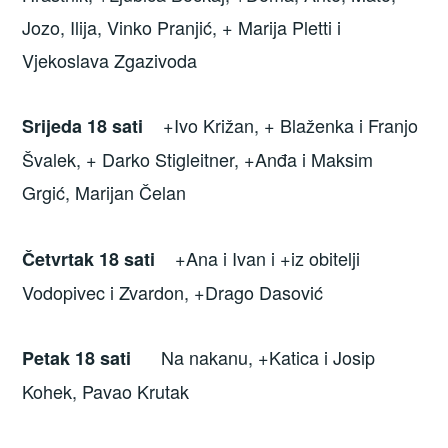
Jozo, Ilija, Vinko Pranjić, + Marija Pletti i
Vjekoslava Zgazivoda
+Ivo Križan, + Blaženka i Franjo
Srijeda
18 sati
Švalek, + Darko Stigleitner, +Anđa i Maksim
Grgić, Marijan Čelan
+Ana i Ivan i +iz obitelji
Četvrtak 18 sati
Vodopivec i Zvardon, +Drago Dasović
Na nakanu, +Katica i Josip
Petak
18 sati
Kohek, Pavao Krutak