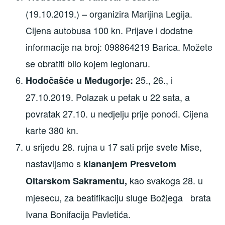
(19.10.2019.) – organizira Marijina Legija.
Cijena autobusa 100 kn. Prijave i dodatne
informacije na broj: 098864219 Barica. Možete
se obratiti bilo kojem legionaru.
25., 26., i
Hodočašće u Međugorje:
27.10.2019. Polazak u petak u 22 sata, a
povratak 27.10. u nedjelju prije ponoći. Cijena
karte 380 kn.
u srijedu 28. rujna u 17 sati prije svete Mise,
nastavljamo s
klananjem Presvetom
kao svakoga 28. u
Oltarskom Sakramentu,
mjesecu, za beatifikaciju sluge Božjega brata
Ivana Bonifacija Pavletića.