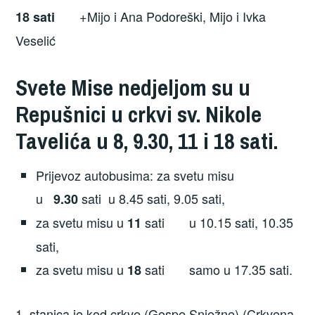
+Mijo i Ana Podoreški, Mijo i Ivka
18 sati
Veselić
Svete Mise nedjeljom su u
Repušnici
u crkvi sv. Nikole
Tavelića u
8,
9.30
,
11
i 18
sati.
Prijevoz autobusima: za svetu misu
u
sati u 8.45 sati, 9.05 sati,
9.30
za svetu misu u
sati u 10.15 sati, 10.35
11
sati,
za svetu misu u
sati samo u 17.35 sati.
18
1. stanica je kod crkve (Gospe Snježne) (Crkvena