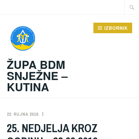
Preskoči
Traži:
na
sadržaj
IZBORNIK
ŽUPA BDM
SNJEŽNE –
KUTINA
22. RUJNA 2019.
ŽUPA
NEKATEGORIZIRANO
25. NEDJELJA KROZ