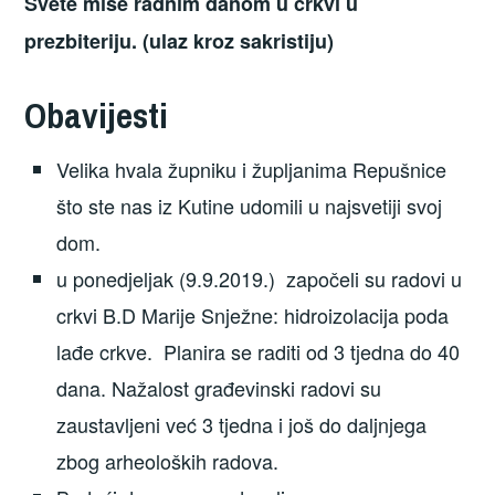
Svete mise radnim danom u crkvi u
prezbiteriju. (ulaz kroz sakristiju)
Obavijesti
Velika hvala župniku i župljanima Repušnice
što ste nas iz Kutine udomili u najsvetiji svoj
dom.
u ponedjeljak (9.9.2019.) započeli su radovi u
crkvi B.D Marije Snježne: hidroizolacija poda
lađe crkve. Planira se raditi od 3 tjedna do 40
dana. Nažalost građevinski radovi su
zaustavljeni već 3 tjedna i još do daljnjega
zbog arheoloških radova.