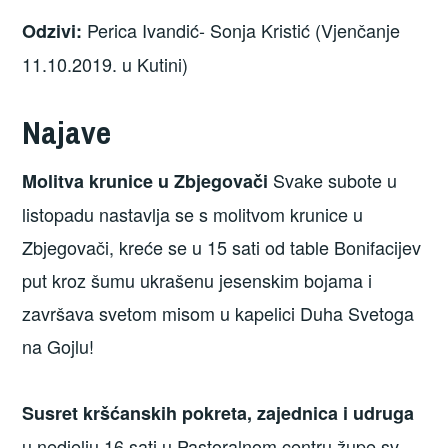
Perica Ivandić- Sonja Kristić (Vjenčanje
Odzivi:
11.10.2019. u Kutini)
Najave
Svake subote u
Molitva krunice u Zbjegovači
listopadu nastavlja se s molitvom krunice u
Zbjegovači, kreće se u 15 sati od table Bonifacijev
put kroz šumu ukrašenu jesenskim bojama i
završava svetom misom u kapelici Duha Svetoga
na Gojlu!
Susret kršćanskih pokreta, zajednica i udruga
u nedjelju 16 sati u Pastoralnom centru župe sv.