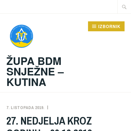
Preskoči
Traži:
na
sadržaj
IZBORNIK
ŽUPA BDM
SNJEŽNE –
KUTINA
7. LISTOPADA 2019.
ŽUPA
NEKATEGORIZIRANO
27. NEDJELJA KROZ