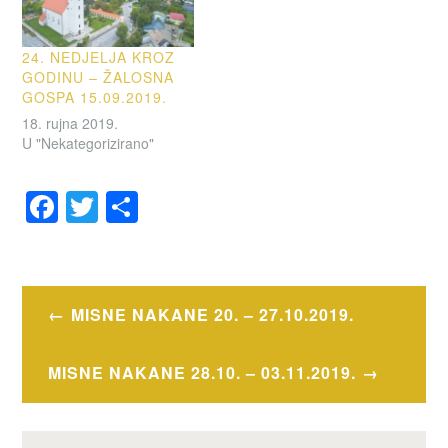
24. NEDJELJA KROZ
GODINU – ŽALOSNA
GOSPA 15.09.2019.
18. rujna 2019.
U "Nekategorizirano"
F
T
S
a
wi
h
OZNAČENO
c
tt
ar
OBAVIJESTI
e
er
e
Navigacija
MISNE NAKANE 20. – 27.10.2019.
b
objava
o
MISNE NAKANE 28.10. – 03.11.2019.
o
k