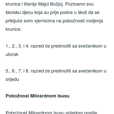
krunica i litanije Majci Božjoj. Pozivamo svu
školsku djecu koja su prije podne u školi da se
priključe svim vjernicima na pobožnosti moljenja
krunice.
1., 2., 3. i 4. razred će predmoliti sa svećenikom u
utorak
5., 6., 7. i 8. razred će predmoliti sa svećenikom u
srijedu
Pobožnost Milosrdnom Isusu
Pobožnost Milosrdnom Isusu srijedom poslije