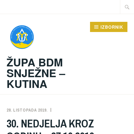
Preskoči
Traži:
na
sadržaj
IZBORNIK
ŽUPA BDM
SNJEŽNE –
KUTINA
28. LISTOPADA 2019.
ŽUPA
NEKATEGORIZIRANO
30. NEDJELJA KROZ