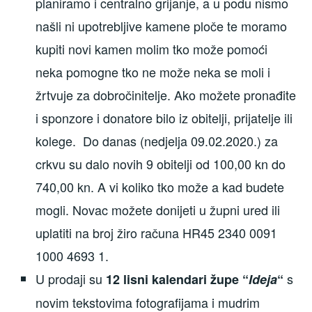
planiramo i centralno grijanje, a u podu nismo
našli ni upotrebljive kamene ploče te moramo
kupiti novi kamen molim tko može pomoći
neka pomogne tko ne može neka se moli i
žrtvuje za dobročinitelje. Ako možete pronađite
i sponzore i donatore bilo iz obitelji, prijatelje ili
kolege. Do danas (nedjelja 09.02.2020.) za
crkvu su dalo novih 9 obitelji od 100,00 kn do
740,00 kn. A vi koliko tko može a kad budete
mogli. Novac možete donijeti u župni ured ili
uplatiti na broj žiro računa HR45 2340 0091
1000 4693 1.
U prodaji su
s
12 lisni kalendari župe “
Ideja
“
novim tekstovima fotografijama i mudrim