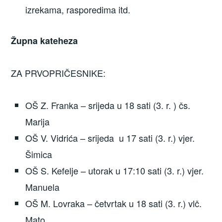
izrekama, rasporedima itd.
Župna kateheza
ZA PRVOPRIČESNIKE:
OŠ Z. Franka – srijeda u 18 sati (3. r. ) čs.
Marija
OŠ V. Vidrića – srijeda u 17 sati (3. r.) vjer.
Šimica
OŠ S. Kefelje – utorak u 17:10 sati (3. r.) vjer.
Manuela
OŠ M. Lovraka – četvrtak u 18 sati (3. r.) vlč.
Mato