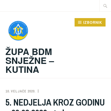
Preskoči
Traži:
na
sadržaj
IZBORNIK
ŽUPA BDM
SNJEŽNE –
KUTINA
10. VELJAČE 2020.
ŽUPA
NEKATEGORIZIRANO
5. NEDJELJA KROZ GODINU