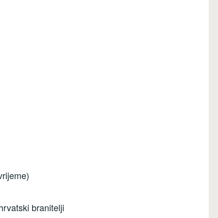
vrijeme)
hrvatski branitelji