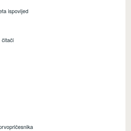
eta ispovijed
čitači
 prvopričesnika