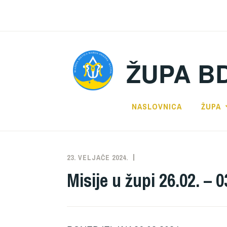
Preskoči
na
sadržaj
ŽUPA B
NASLOVNICA
ŽUPA
23. VELJAČE 2024.
ŽUPA
NEKATEGORIZIRANO
Misije u župi 26.02. – 