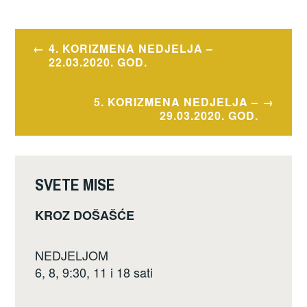
c
tt
ar
e
er
e
Navigacija
4. KORIZMENA NEDJELJA –
b
objava
22.03.2020. GOD.
o
o
5. KORIZMENA NEDJELJA –
29.03.2020. GOD.
k
SVETE MISE
KROZ DOŠAŠĆE
NEDJELJOM
6, 8, 9:30, 11 i 18 sati