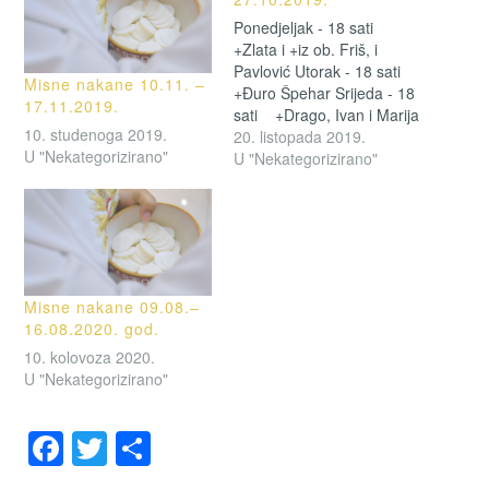
Ponedjeljak - 18 sati
+Zlata i +iz ob. Friš, i
Pavlović Utorak - 18 sati
Misne nakane 10.11. –
+Đuro Špehar Srijeda - 18
17.11.2019.
sati +Drago, Ivan i Marija
10. studenoga 2019.
Košak, Kristina Tonković,
20. listopada 2019.
U "Nekategorizirano"
Ivan-Josip, Štefanija Barić i
U "Nekategorizirano"
+iz ob. Malkoč, Cezarino
Bardazi, Marija Vajnaht i
+iz ob. Fajman i Bauer
Četvrtak - 18 sati
+Stjepan…
Misne nakane 09.08.–
16.08.2020. god.
10. kolovoza 2020.
U "Nekategorizirano"
F
T
S
a
wi
h