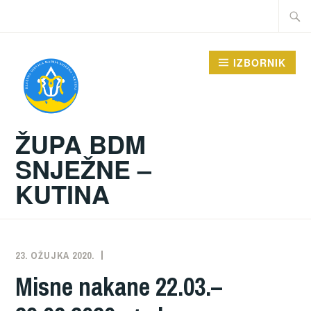
Preskoči
Traži:
na
sadržaj
IZBORNIK
ŽUPA BDM
SNJEŽNE –
KUTINA
23. OŽUJKA 2020.
ŽUPA
NEKATEGORIZIRANO
Misne nakane 22.03.–