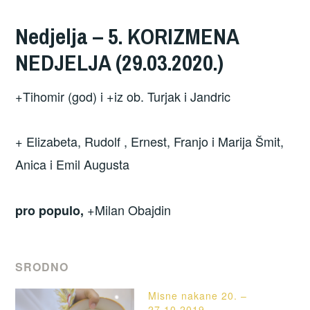
Nedjelja – 5
. KORIZMENA
NEDJELJA
(29.03.2020.)
+Tihomir (god) i +iz ob. Turjak i Jandric
+ Elizabeta, Rudolf , Ernest, Franjo i Marija Šmit,
Anica i Emil Augusta
+Milan Obajdin
pro populo,
SRODNO
Misne nakane 20. –
27.10.2019.