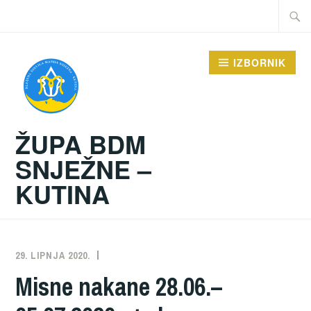
Preskoči
Traži:
na
sadržaj
IZBORNIK
ŽUPA BDM
SNJEŽNE –
KUTINA
29. LIPNJA 2020.
ŽUPA
NEKATEGORIZIRANO
Misne nakane 28.06.–