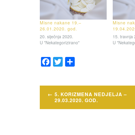
Misne nakane 19.–
Misne nak
26.01.2020. god.
19.04.202
20. siječnja 2020.
15. travnja
U "Nekategorizirano"
U "Nekatego
F
T
S
a
wi
h
c
tt
ar
e
er
e
Navigacija
5. KORIZMENA NEDJELJA –
b
objava
29.03.2020. GOD.
o
o
k