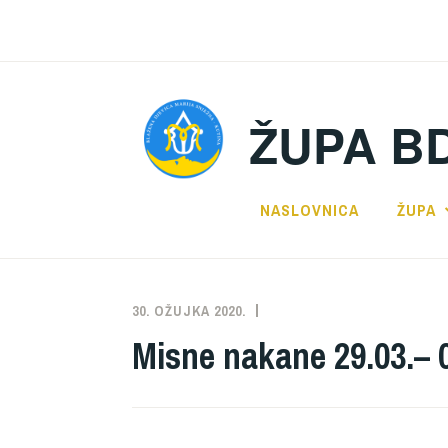
Preskoči
na
sadržaj
ŽUPA B
NASLOVNICA
ŽUPA
30. OŽUJKA 2020.
ŽUPA
NEKATEGORIZIRANO
Misne nakane 29.03.– 0