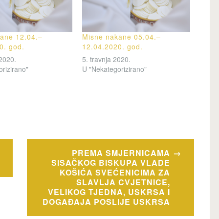
ane 12.04.–
Misne nakane 05.04.–
0. god.
12.04.2020. god.
 2020.
5. travnja 2020.
rizirano"
U "Nekategorizirano"
PREMA SMJERNICAMA
SISAČKOG BISKUPA VLADE
KOŠIĆA SVEĆENICIMA ZA
SLAVLJA CVJETNICE,
VELIKOG TJEDNA, USKRSA I
DOGAĐAJA POSLIJE USKRSA