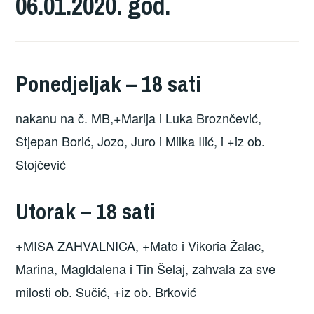
06.01.2020. god.
Ponedjeljak – 18 sati
nakanu na č. MB,+Marija i Luka Broznčević,
Stjepan Borić, Jozo, Juro i Milka Ilić, i +iz ob.
Stojčević
Utorak – 18 sati
+MISA ZAHVALNICA, +Mato i Vikoria Žalac,
Marina, Magldalena i Tin Šelaj, zahvala za sve
milosti ob. Sučić, +iz ob. Brković