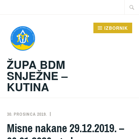
Preskoči
Traži:
na
sadržaj
IZBORNIK
ŽUPA BDM
SNJEŽNE –
KUTINA
30. PROSINCA 2019.
ŽUPA
NEKATEGORIZIRANO
Misne nakane 29.12.2019. –