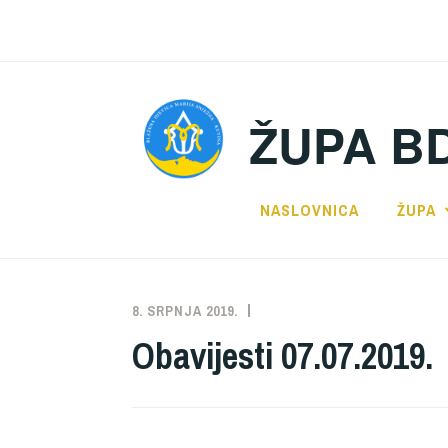
Preskoči
na
sadržaj
ŽUPA B
NASLOVNICA
ŽUPA
8. SRPNJA 2019.
ŽUPA
NEKATEGORIZIRANO
Obavijesti 07.07.2019.