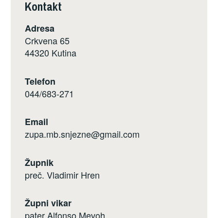
Kontakt
Adresa
Crkvena 65
44320 Kutina
Telefon
044/683-271
Email
zupa.mb.snjezne@gmail.com
Župnik
preč. Vladimir Hren
Župni vikar
pater Alfonso Mevoh