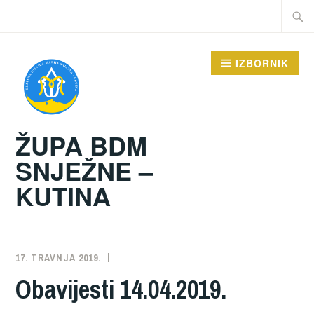
Preskoči
Traži:
na
sadržaj
IZBORNIK
ŽUPA BDM
SNJEŽNE –
KUTINA
17. TRAVNJA 2019.
ŽUPA
NEKATEGORIZIRANO
Obavijesti 14.04.2019.