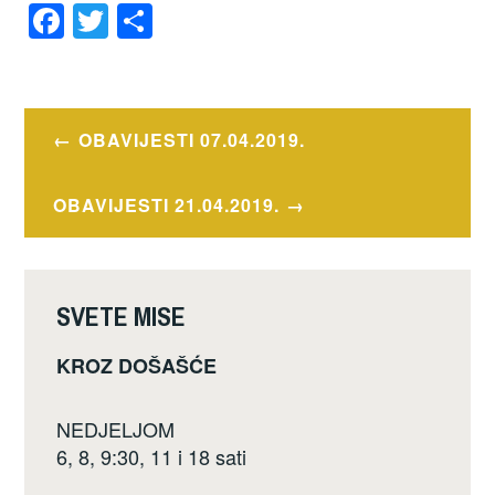
F
T
S
a
wi
h
OZNAČENO
c
tt
ar
OBAVIJESTI
e
er
e
Navigacija
OBAVIJESTI 07.04.2019.
b
objava
o
OBAVIJESTI 21.04.2019.
o
k
SVETE MISE
KROZ DOŠAŠĆE
NEDJELJOM
6, 8, 9:30, 11 i 18 sati