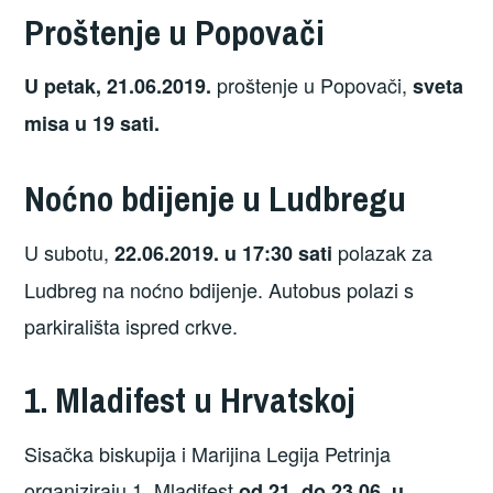
Proštenje u Popovači
proštenje u Popovači,
U petak, 21.06.2019.
sveta
misa u 19 sati.
Noćno bdijenje u Ludbregu
U subotu,
polazak za
22.06.2019. u 17:30 sati
Ludbreg na noćno bdijenje. Autobus polazi s
parkirališta ispred crkve.
1. Mladifest u Hrvatskoj
Sisačka biskupija i Marijina Legija Petrinja
organiziraju 1. Mladifest
od 21. do 23.06. u