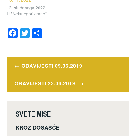
13. studenoga 2022.
U "Nekategorizirano"
F
T
S
a
wi
h
OZNAČENO
c
tt
ar
OBAVIJESTI
e
er
e
Navigacija
OBAVIJESTI 09.06.2019.
b
objava
o
OBAVIJESTI 23.06.2019.
o
k
SVETE MISE
KROZ DOŠAŠĆE