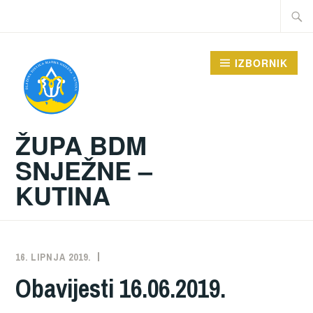
Preskoči
Traži:
na
sadržaj
IZBORNIK
ŽUPA BDM
SNJEŽNE –
KUTINA
16. LIPNJA 2019.
ŽUPA
NEKATEGORIZIRANO
Obavijesti 16.06.2019.