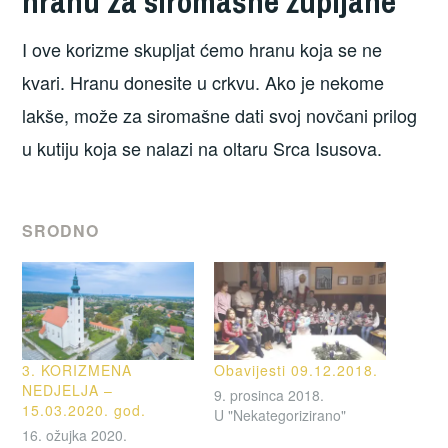
hranu za siromašne župljane
I ove korizme skupljat ćemo hranu koja se ne
kvari. Hranu donesite u crkvu. Ako je nekome
lakše, može za siromašne dati svoj novčani prilog
u kutiju koja se nalazi na oltaru Srca Isusova.
SRODNO
3. KORIZMENA
Obavijesti 09.12.2018.
NEDJELJA –
9. prosinca 2018.
15.03.2020. god.
U "Nekategorizirano"
16. ožujka 2020.