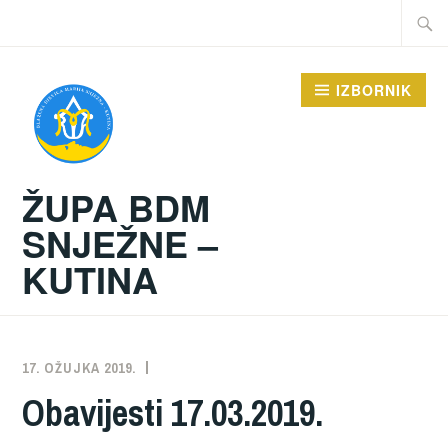
Preskoči
Traži:
na
sadržaj
IZBORNIK
ŽUPA BDM
SNJEŽNE –
KUTINA
17. OŽUJKA 2019.
ŽUPA
NEKATEGORIZIRANO
Obavijesti 17.03.2019.