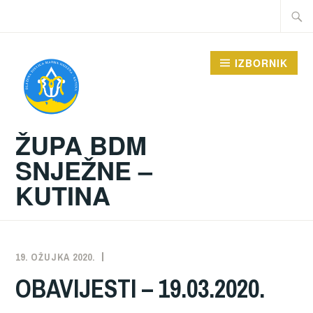
Preskoči
Traži:
na
sadržaj
IZBORNIK
ŽUPA BDM
SNJEŽNE –
KUTINA
19. OŽUJKA 2020.
ŽUPA
NEKATEGORIZIRANO
OBAVIJESTI – 19.03.2020.