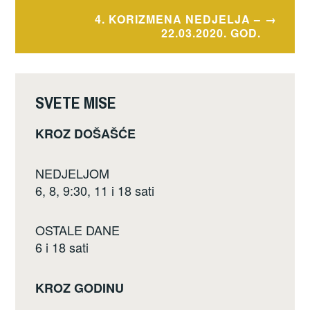
k
4. KORIZMENA NEDJELJA –
22.03.2020. GOD.
SVETE MISE
KROZ DOŠAŠĆE
NEDJELJOM
6, 8, 9:30, 11 i 18 sati
OSTALE DANE
6 i 18 sati
KROZ GODINU