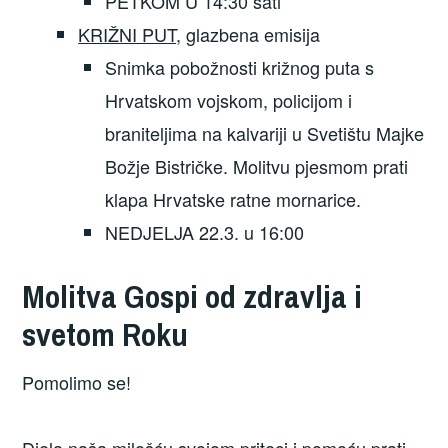
PETKOM U 14:30 sati
KRIŽNI PUT
, glazbena emisija
Snimka pobožnosti križnog puta s
Hrvatskom vojskom, policijom i
braniteljima na kalvariji u Svetištu Majke
Božje Bistričke. Molitvu pjesmom prati
klapa Hrvatske ratne mornarice.
NEDJELJA 22.3. u 16:00
Molitva Gospi od zdravlja i
svetom Roku
Pomolimo se!
Djela naša milošću svojom priteci i pomoću prati