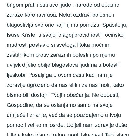
brigom prati i štiti sve ljude i narode od opasne
zaraze koronavirusa. Neka ozdravi bolesne i
blagoslivlja sve one koji njima pomažu. Spasitelju,
Isuse Kriste, u svojoj blagoj providnosti i očinskoj
mudrosti postavio si svetoga Roka moćnim
zaštitnikom protiv zaraznih bolesti i po njemu
uvijek dijelio obilje blagoslova ljudima u bolesti i
tjeskobi. Pošalji ga u ovom času kad nam je
zdravlje ugroženo da nas štiti i za nas moli, kako
bismo bili dostojni Tvojih obećanja. Ne dopusti,
Gospodine, da se oslanjamo samo na svoje
umijeće i znanje, već da se pouzdajemo u tvoju
pomoć i veliko milosrđe. Udijeli nam zdravlje duše
i tijela kako bismo trajno mogli iskazivati Tebi slavu