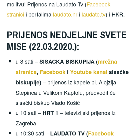
molitvu! Prijenos na Laudato Tv (
Facebook
stranici
i portalima
laudato.hr
i
laudato.tv
) i HKR.
PRIJENOS NEDJELJNE SVETE
MISE (22.03.2020.):
u 8 sati –
SISAČKA BISKUPIJA (
mrežna
stranica
,
Facebook
i
Youtube kanal
sisačke
– prijenos iz kapele bl. Alojzija
biskupije)
Stepinca u Velikom Kaptolu, predvodit će
sisački biskup Vlado Košić
u 10 sati –
– televizijski prijenos iz
HRT 1
Zagreba
u 10:30 sati –
LAUDATO TV (
Facebook