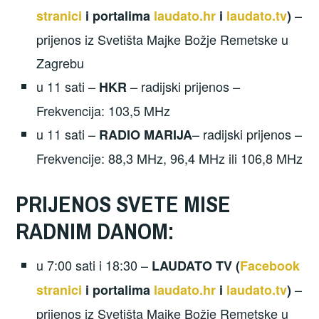
–
stranici
i portalima
laudato.hr
i
laudato.tv
)
prijenos iz Svetišta Majke Božje Remetske u
Zagrebu
u 11 sati –
– radijski prijenos –
HKR
Frekvencija: 103,5 MHz
u 11 sati –
– radijski prijenos –
RADIO MARIJA
Frekvencije: 88,3 MHz, 96,4 MHz ili 106,8 MHz
PRIJENOS SVETE MISE
RADNIM DANOM:
u 7:00 sati i 18:30 –
LAUDATO TV (
Facebook
–
stranici
i portalima
laudato.hr
i
laudato.tv
)
prijenos iz Svetišta Majke Božje Remetske u