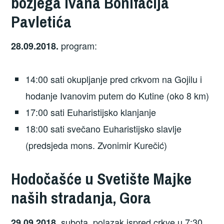
božjega Ivana Bonifacija
Pavletića
program:
28.09.2018.
14:00 sati okupljanje pred crkvom na Gojilu i
hodanje Ivanovim putem do Kutine (oko 8 km)
17:00 sati Euharistijsko klanjanje
18:00 sati svečano Euharistijsko slavlje
(predsjeda mons. Zvonimir Kurečić)
Hodočašće u Svetište Majke
naših stradanja, Gora
. subota, polazak ispred crkve u 7:30
29.09.2018