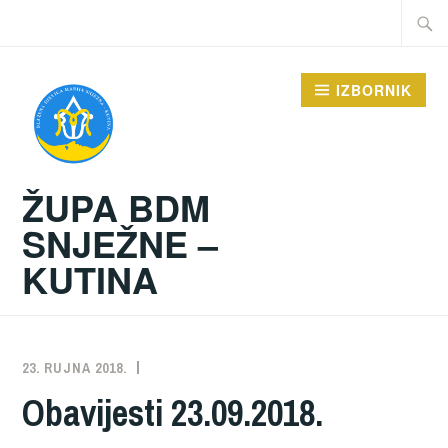
Preskoči
Traži:
na
sadržaj
IZBORNIK
ŽUPA BDM
SNJEŽNE –
KUTINA
23. RUJNA 2018.
ŽUPA
NEKATEGORIZIRANO
Obavijesti 23.09.2018.