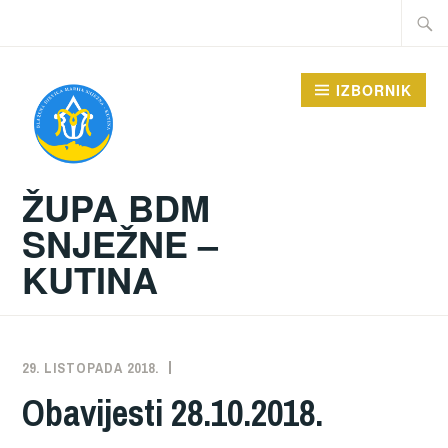
Preskoči
Traži:
na
sadržaj
IZBORNIK
ŽUPA BDM
SNJEŽNE –
KUTINA
29. LISTOPADA 2018.
ŽUPA
NEKATEGORIZIRANO
Obavijesti 28.10.2018.