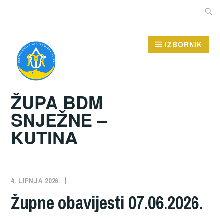
Preskoči
Traži:
na
sadržaj
IZBORNIK
ŽUPA BDM
SNJEŽNE –
KUTINA
4. LIPNJA 2026.
ŽUPA
NEKATEGORIZIRANO
Župne obavijesti 07.06.2026.