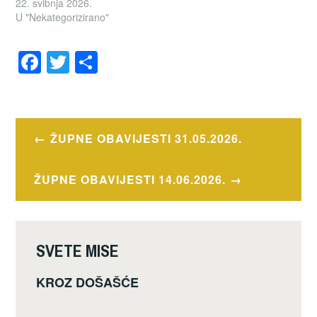
22. svibnja 2026.
U "Nekategorizirano"
F
T
S
a
wi
h
OZNAČENO
c
tt
ar
OBAVIJESTI
e
er
e
Navigacija
ŽUPNE OBAVIJESTI 31.05.2026.
b
objava
o
ŽUPNE OBAVIJESTI 14.06.2026.
o
k
SVETE MISE
KROZ DOŠAŠĆE