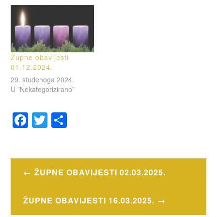
Župne obavijesti
01.12.2024.
29. studenoga 2024.
U "Nekategorizirano"
F
T
S
a
wi
h
OZNAČENO
c
tt
ar
OBAVIJESTI
e
er
e
Navigacija
ŽUPNE OBAVIJESTI 02.03.2025.
b
objava
o
ŽUPNE OBAVIJESTI 16.03.2025.
o