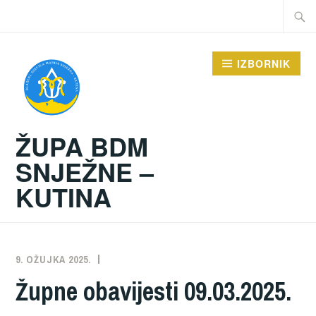
Preskoči
Traži:
na
sadržaj
IZBORNIK
ŽUPA BDM
SNJEŽNE –
KUTINA
9. OŽUJKA 2025.
ŽUPA
NEKATEGORIZIRANO
Župne obavijesti 09.03.2025.