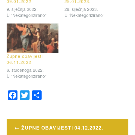
09.01.2022.
29.01.2023.
9. siječnja 2022.
29. siječnja 2023.
U "Nekategorizirano"
U "Nekategorizirano"
Župne obavijesti
06.11.2022.
6. studenoga 2022.
U "Nekategorizirano"
F
T
S
a
wi
h
OZNAČENO
c
tt
ar
OBAVIJESTI
e
er
e
Navigacija
ŽUPNE OBAVIJESTI 04.12.2022.
b