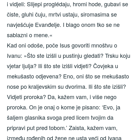
i vidjeli: Slijepi proglédaju, hromi hode, gubavi se
čiste, gluhi čuju, mrtvi ustaju, siromasima se
navješćuje Evanđelje. I blago onom tko se ne
sablazni o mene.«
Kad oni odoše, poče Isus govoriti mnoštvu o
Ivanu: »Što ste izišli u pustinju gledati? Trsku koju
vjetar ljulja? Ili što ste izišli vidjeti? Čovjeka u
mekušasto odjevena? Eno, oni što se mekušasto
nose po kraljevskim su dvorima. Ili što ste izišli?
Vidjeti proroka? Da, kažem vam, i više nego
proroka. On je onaj o kome je pisano: ‘Evo, ja
šaljem glasnika svoga pred licem tvojim da
pripravi put pred tobom.’ Zaista, kažem vam,
između rođenih od žene ne usta veći od Ivana