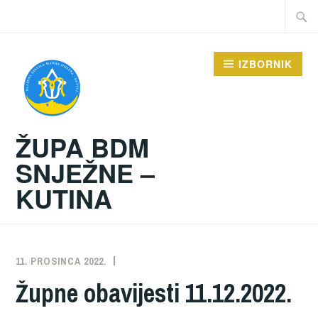
Preskoči
Traži:
na
sadržaj
IZBORNIK
ŽUPA BDM
SNJEŽNE –
KUTINA
11. PROSINCA 2022.
ŽUPA
NEKATEGORIZIRANO
Župne obavijesti 11.12.2022.