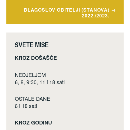
objava
o
BLAGOSLOV OBITELJI (STANOVA)
o
2022./2023.
k
SVETE MISE
KROZ DOŠAŠĆE
NEDJELJOM
6, 8, 9:30, 11 i 18 sati
OSTALE DANE
6 i 18 sati
KROZ GODINU