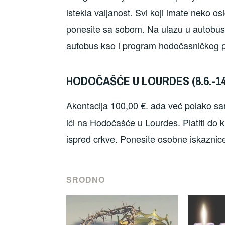
istekla valjanost. Svi koji imate neko o
ponesite sa sobom. Na ulazu u autobus d
autobus kao i program hodočasničkog p
HODOČAŠĆE U LOURDES (8.6.-14.
Akontacija 100,00 €. ada već polako sam
ići na Hodočašće u Lourdes. Platiti do kr
ispred crkve. Ponesite osobne iskaznice,
SRODNO