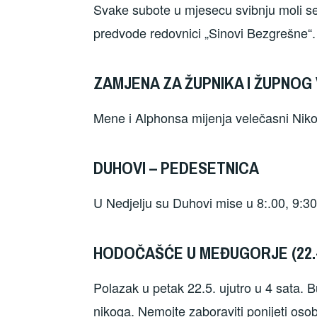
Svake subote u mjesecu svibnju moli se 
predvode redovnici „Sinovi Bezgrešne“.
ZAMJENA ZA ŽUPNIKA I ŽUPNOG
Mene i Alphonsa mijenja velečasni Niko
DUHOVI – PEDESETNICA
U Nedjelju su Duhovi mise u 8:.00, 9:30;
HODOČAŠĆE U MEĐUGORJE (22.-2
Polazak u petak 22.5. ujutro u 4 sata.
nikoga. Nemojte zaboraviti ponijeti osobn