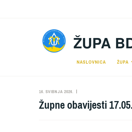
Preskoči
na
sadržaj
ŽUPA B
NASLOVNICA
ŽUPA
16. SVIBNJA 2026.
ŽUPA
NEKATEGORIZIRANO
Župne obavijesti 17.05