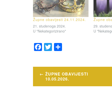
Župne obavijesti 24.11.2024.
Župne oba
21. studenoga 2024.
29. studen
U "Nekategorizirano"
U "Nekatego
F
T
S
a
wi
h
OZNAČENO
c
tt
ar
OBAVIJESTI
e
er
e
Navigacija
ŽUPNE OBAVIJESTI
b
objava
10.05.2026.
o
o
k