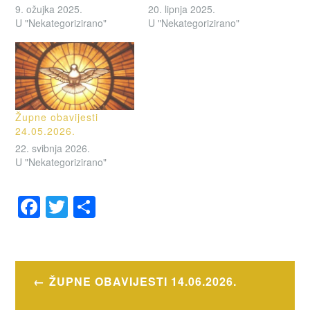
9. ožujka 2025.
20. lipnja 2025.
U "Nekategorizirano"
U "Nekategorizirano"
Župne obavijesti
24.05.2026.
22. svibnja 2026.
U "Nekategorizirano"
F
T
S
a
wi
h
OZNAČENO
c
tt
ar
OBAVIJESTI
e
er
e
Navigacija
ŽUPNE OBAVIJESTI 14.06.2026.
b
objava