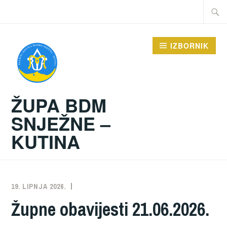
Preskoči
Traži:
na
sadržaj
IZBORNIK
ŽUPA BDM
SNJEŽNE –
KUTINA
19. LIPNJA 2026.
ŽUPA
NEKATEGORIZIRANO
Župne obavijesti 21.06.2026.