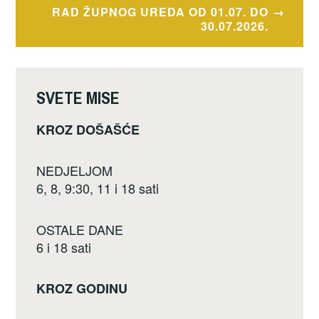
o
RAD ŽUPNOG UREDA OD 01.07. DO
o
30.07.2026.
k
SVETE MISE
KROZ DOŠAŠĆE
NEDJELJOM
6, 8, 9:30, 11 i 18 sati
OSTALE DANE
6 i 18 sati
KROZ GODINU