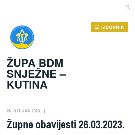
Preskoči
Traži:
na
sadržaj
IZBORNIK
ŽUPA BDM
SNJEŽNE –
KUTINA
26. OŽUJKA 2023.
ŽUPA
NEKATEGORIZIRANO
Župne obavijesti 26.03.2023.