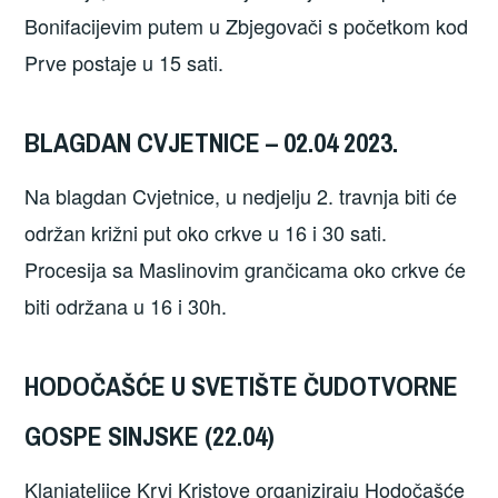
Bonifacijevim putem u Zbjegovači s početkom kod
Prve postaje u 15 sati.
BLAGDAN CVJETNICE – 02.04 2023.
Na blagdan Cvjetnice, u nedjelju 2. travnja biti će
održan križni put oko crkve u 16 i 30 sati.
Procesija sa Maslinovim grančicama oko crkve će
biti održana u 16 i 30h.
HODOČAŠĆE U SVETIŠTE ČUDOTVORNE
GOSPE SINJSKE (22.04)
Klanjateljice Krvi Kristove organiziraju Hodočašće