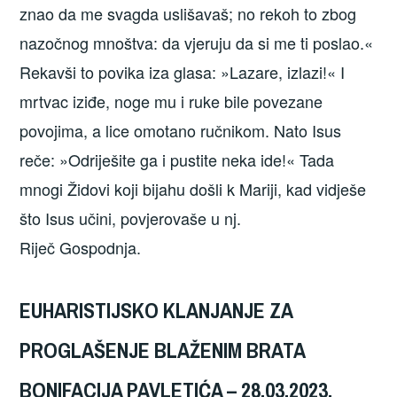
znao da me svagda uslišavaš; no rekoh to zbog
nazočnog mnoštva: da vjeruju da si me ti poslao.«
Rekavši to povika iza glasa: »Lazare, izlazi!« I
mrtvac iziđe, noge mu i ruke bile povezane
povojima, a lice omotano ručnikom. Nato Isus
reče: »Odriješite ga i pustite neka ide!« Tada
mnogi Židovi koji bijahu došli k Mariji, kad vidješe
što Isus učini, povjerovaše u nj.
Riječ Gospodnja.
EUHARISTIJSKO KLANJANJE ZA
PROGLAŠENJE BLAŽENIM BRATA
BONIFACIJA PAVLETIĆA – 28.03.2023.