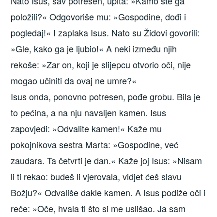
Nato Isus, sav potresen, upita: »Kamo ste ga
položili?« Odgovoriše mu: »Gospodine, ­dođi i
pogledaj!« I zaplaka Isus. Nato su ­Židovi govorili:
»Gle, kako ga je ljubio!« A neki ­između njih
rekoše: »Zar on, koji je slijepcu ­otvorio oči, nije
mogao učiniti da ovaj ne umre?«
Isus onda, ponovno potresen, pođe grobu. Bila je
to pećina, a na nju navaljen kamen. Isus
zapovjedi: »Odvalite kamen!« Kaže mu
pokojnikova sestra Marta: »Gospodine, već
zaudara. Ta četvrti je dan.« Kaže joj Isus: »Nisam
li ti rekao: budeš li vjerovala, vidjet ćeš slavu
Božju?« Odvališe dakle kamen. A Isus podiže oči i
reče: »Oče, hvala ti što si me uslišao. Ja sam