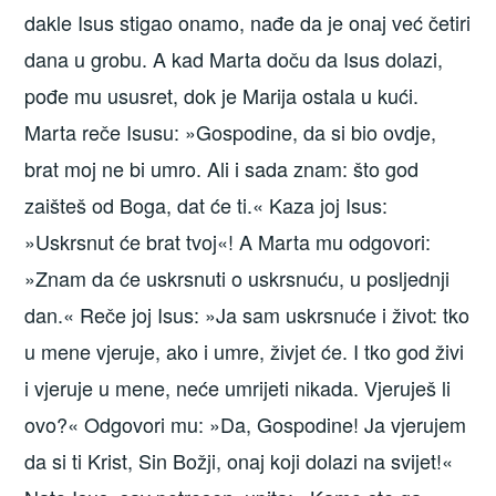
dakle Isus stigao onamo, nađe da je onaj već četiri
dana u grobu. A kad Marta doču da Isus dolazi,
pođe mu ususret, dok je Marija ostala u kući.
Marta reče Isusu: »Gospodine, da si bio ovdje,
brat moj ne bi umro. Ali i sada znam: što god
zaišteš od Boga, dat će ti.« Kaza joj Isus:
»Uskrsnut će brat tvoj«! A Marta mu odgovori:
»Znam da će uskrsnuti o uskrsnuću, u posljednji
dan.« Reče joj Isus: »Ja sam uskrsnuće i život: tko
u mene vjeruje, ako i umre, živjet će. I tko god živi
i vjeruje u mene, neće umrijeti nikada. Vjeruješ li
ovo?« Odgovori mu: »Da, Go­spodine! Ja vjerujem
da si ti Krist, Sin Božji, onaj koji dolazi na svijet!«