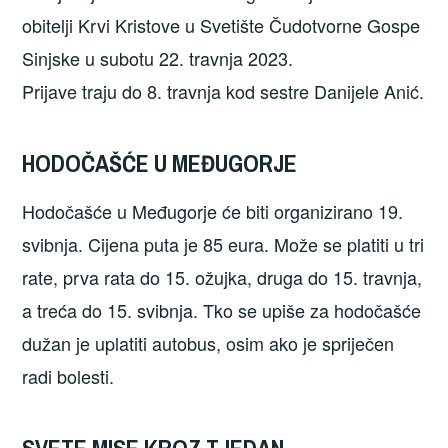
obitelji Krvi Kristove u Svetište Čudotvorne Gospe
Sinjske u subotu 22. travnja 2023.
Prijave traju do 8. travnja kod sestre Danijele Anić.
HODOČAŠĆE U MEĐUGORJE
Hodočašće u Međugorje će biti organizirano 19.
svibnja. Cijena puta je 85 eura. Može se platiti u tri
rate, prva rata do 15. ožujka, druga do 15. travnja,
a treća do 15. svibnja. Tko se upiše za hodočašće
dužan je uplatiti autobus, osim ako je spriječen
radi bolesti.
SVETE MISE KROZ TJEDAN