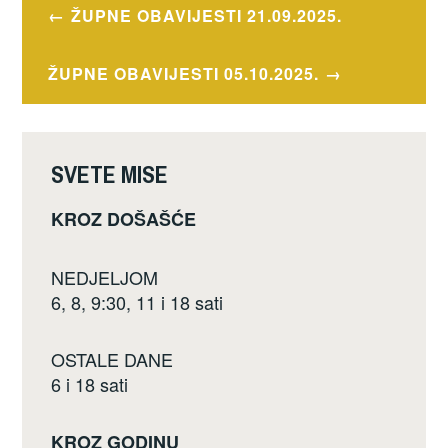
e
er
e
Navigacija
ŽUPNE OBAVIJESTI 21.09.2025.
b
objava
o
ŽUPNE OBAVIJESTI 05.10.2025.
o
k
SVETE MISE
KROZ DOŠAŠĆE
NEDJELJOM
6, 8, 9:30, 11 i 18 sati
OSTALE DANE
6 i 18 sati
KROZ GODINU