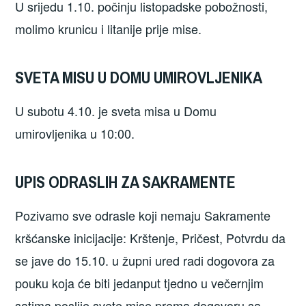
U srijedu 1.10. počinju listopadske pobožnosti,
molimo krunicu i litanije prije mise.
SVETA MISU U DOMU UMIROVLJENIKA
U subotu 4.10. je sveta misa u Domu
umirovljenika u 10:00.
UPIS ODRASLIH ZA SAKRAMENTE
Pozivamo sve odrasle koji nemaju Sakramente
kršćanske inicijacije: Krštenje, Pričest, Potvrdu da
se jave do 15.10. u župni ured radi dogovora za
pouku koja će biti jedanput tjedno u večernjim
satima poslije svete mise prema dogovoru sa