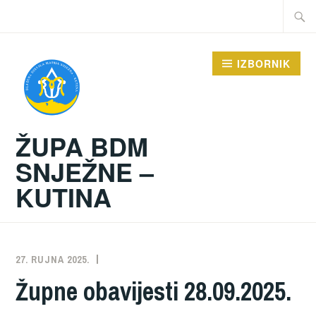
Preskoči
Traži:
na
sadržaj
IZBORNIK
ŽUPA BDM
SNJEŽNE –
KUTINA
27. RUJNA 2025.
ŽUPA
NEKATEGORIZIRANO
Župne obavijesti 28.09.2025.