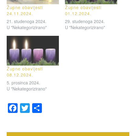
Župne obavijesti
Župne obavijesti
24.11.2024.
01.12.2024.
21. studenoga 2024.
29. studenoga 2024.
U "Nekategorizirano"
U "Nekategorizirano"
Župne obavijesti
08.12.2024.
5. prosinca 2024.
U "Nekategorizirano"
F
T
S
a
wi
h
OZNAČENO
c
tt
ar
OBAVIJESTI