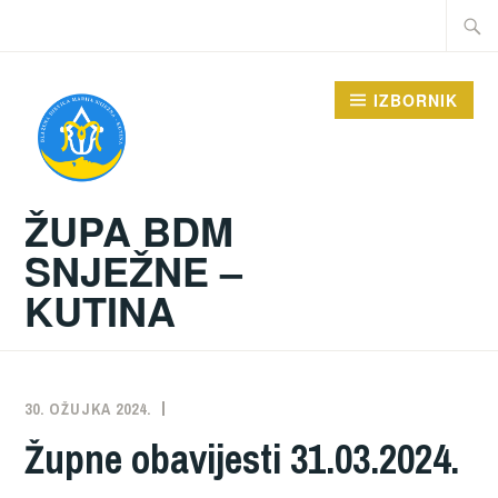
Preskoči
Traži:
na
sadržaj
IZBORNIK
ŽUPA BDM
SNJEŽNE –
KUTINA
30. OŽUJKA 2024.
ŽUPA
NEKATEGORIZIRANO
Župne obavijesti 31.03.2024.